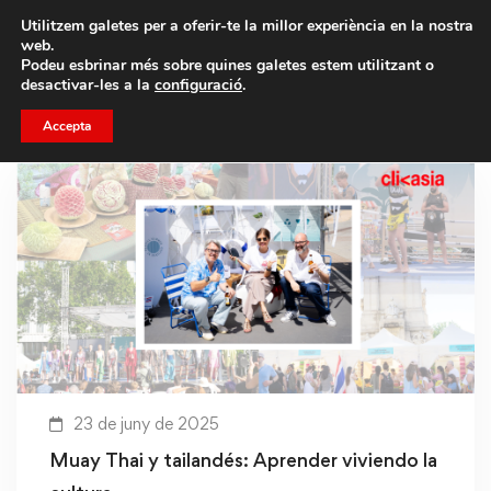
Porta un amic i emporteu-vos un total de 75€ de
Utilitzem galetes per a oferir-te la millor experiència en la nostra
descompte.
web.
Podeu esbrinar més sobre quines galetes estem utilitzant o
desactivar-les a la
configuració
.
Accepta
23 de juny de 2025
Muay Thai y tailandés: Aprender viviendo la