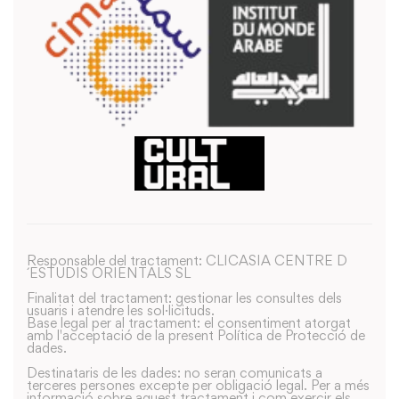
Responsable del tractament: CLICASIA CENTRE D
´ESTUDIS ORIENTALS SL
Finalitat del tractament: gestionar les consultes dels
usuaris i atendre les sol·licituds.
Base legal per al tractament: el consentiment atorgat
amb l'acceptació de la present Política de Protecció de
dades.
Destinataris de les dades: no seran comunicats a
terceres persones excepte per obligació legal. Per a més
informació sobre aquest tractament i com exercir els