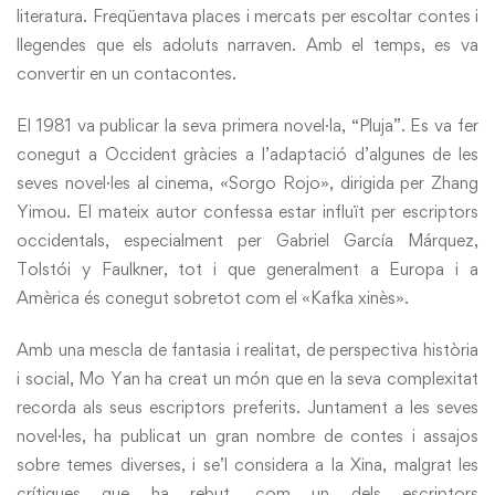
literatura. Freqüentava places i mercats per escoltar contes i
llegendes que els adoluts narraven. Amb el temps, es va
convertir en un contacontes.
El 1981 va publicar la seva primera novel·la, “Pluja”. Es va fer
conegut a Occident gràcies a l’adaptació d’algunes de les
seves novel·les al cinema, «Sorgo Rojo», dirigida per Zhang
Yimou. El mateix autor confessa estar influït per escriptors
occidentals, especialment per Gabriel García Márquez,
Tolstói y Faulkner, tot i que generalment a Europa i a
Amèrica és conegut sobretot com el «Kafka xinès».
Amb una mescla de fantasia i realitat, de perspectiva història
i social, Mo Yan ha creat un món que en la seva complexitat
recorda als seus escriptors preferits. Juntament a les seves
novel·les, ha publicat un gran nombre de contes i assajos
sobre temes diverses, i se’l considera a la Xina, malgrat les
crítiques que ha rebut, com un dels escriptors