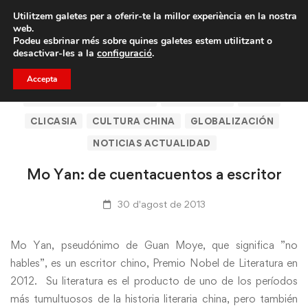
Porta un amic i emporteu-vos un total de 75€ de
Utilitzem galetes per a oferir-te la millor experiència en la nostra
descompte.
web.
Podeu esbrinar més sobre quines galetes estem utilitzant o
desactivar-les a la
configuració
.
Accepta
ARTÍCULOS DE CLICASIA
BARCELONA
CHINA
CLICASIA
CULTURA CHINA
GLOBALIZACIÓN
NOTICIAS ACTUALIDAD
Mo Yan: de cuentacuentos a escritor
30 d'agost de 2013
Mo Yan, pseudónimo de Guan Moye, que significa ”no
hables”, es un escritor chino, Premio Nobel de Literatura en
2012. Su literatura es el producto de uno de los períodos
más tumultuosos de la historia literaria china, pero también