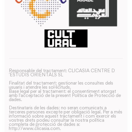
Responsable del tractament: CLICASIA CENTRE D
´ESTUDIS ORIENTALS SL
Finalitat del tractament: gestionar les consultes dels
usuaris i atendre les sol·licituds.
Base legal per al tractament: el consentiment atorgat
amb l'acceptació de la present Política de Protecció de
dades.
Destinataris de les dades: no seran comunicats a
terceres persones excepte per obligació legal. Per a més
informació sobre aquest tractament i com exercir els
vostres drets podeu consultar la nostra política
completa de protecció de dades a:
http://www.clicasia.com.