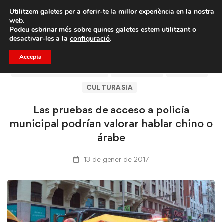
Porta un amic i emporteu-vos un total de 75€ de
Utilitzem galetes per a oferir-te la millor experiència en la nostra
descompte.
web.
Podeu esbrinar més sobre quines galetes estem utilitzant o
desactivar-les a la
configuració
.
Accepta
ARTÍCULOS DE CLICASIA
BARCELONA
CLICASIA
CULTURASIA
Las pruebas de acceso a policía
municipal podrían valorar hablar chino o
árabe
13 de gener de 2017