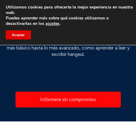
Utilizamos cookies para ofrecerte la mejor experiencia en nuestra
web.
Curso de coreano
Puedes aprender más sobre qué cookies utilizamos o
desactivarlas en los
ajustes
.
¿Quieres aprender coreano? ¡Aprende de los mejores!
Aceptar
Nuestros profesores nativos te enseñarán coreano desde lo
más básico hasta lo más avanzado, como aprender a leer y
escribir hangeul.
Infórmate sin compromiso