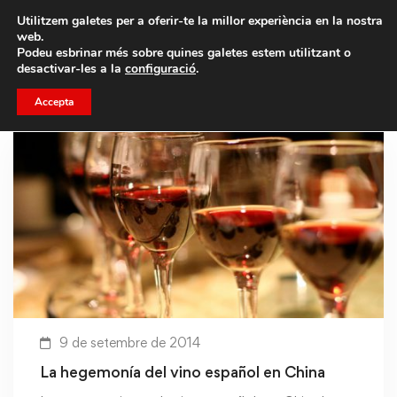
Porta un amic i emporteu-vos un total de 75€ de
Utilitzem galetes per a oferir-te la millor experiència en la nostra
descompte.
web.
Podeu esbrinar més sobre quines galetes estem utilitzant o
desactivar-les a la
configuració
.
Accepta
9 de setembre de 2014
La hegemonía del vino español en China