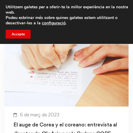
Porta un amic i emporteu-vos un total de 75€ de
Utilitzem galetes per a oferir-te la millor experiència en la nostra
descompte.
web.
Podeu esbrinar més sobre quines galetes estem utilitzant o
desactivar-les a la
configuració
.
Accepta
6 de març de 2023
El auge de Corea y el coreano: entrevista al