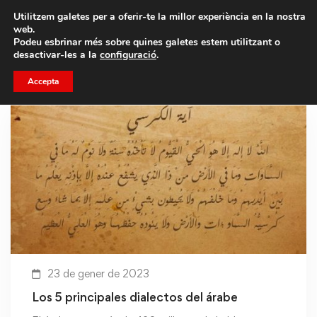
Porta un amic i emporteu-vos un total de 75€ de
Utilitzem galetes per a oferir-te la millor experiència en la nostra
descompte.
web.
Podeu esbrinar més sobre quines galetes estem utilitzant o
desactivar-les a la
configuració
.
Accepta
23 de gener de 2023
Los 5 principales dialectos del árabe