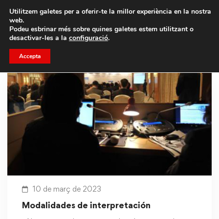
Porta un amic i emporteu-vos un total de 75€ de
Utilitzem galetes per a oferir-te la millor experiència en la nostra
descompte.
web.
Podeu esbrinar més sobre quines galetes estem utilitzant o
desactivar-les a la
configuració
.
Accepta
10 de març de 2023
Modalidades de interpretación