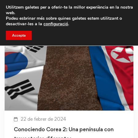
Porta un amic i emporteu-vos un total de 75€ de
Utilitzem galetes per a oferir-te la millor experiència en la nostra
descompte.
web.
Podeu esbrinar més sobre quines galetes estem utilitzant o
desactivar-les a la
configuració
.
Accepta
22 de febrer de 2024
Conociendo Corea 2: Una península con