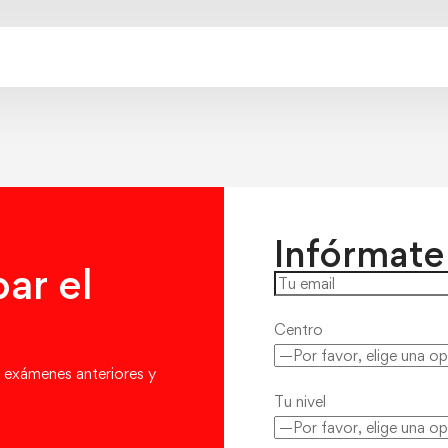
Infórmate
ar el
Centro
 exámenes anteriores y
Tu nivel