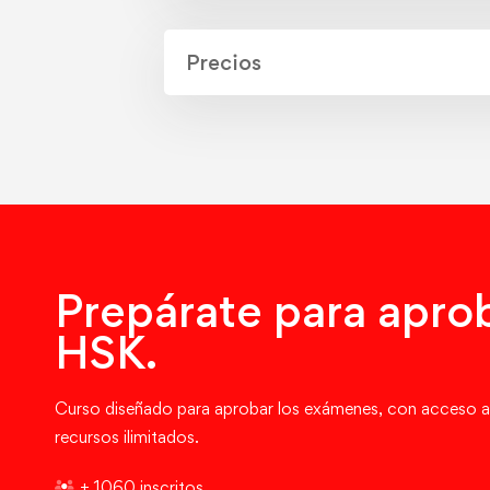
Precios
Prepárate para aprob
HSK.
Curso diseñado para aprobar los exámenes, con acceso a
recursos ilimitados.
+ 1060 inscritos