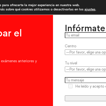
 para ofrecerte la mejor experiencia en nuestra web.
imas plazas para examenes de este año
ás sobre qué cookies utilizamos o desactivarlas en los
ajustes
.
Infórmate
ar el
Centro
 exámenes anteriores y
Tu nivel
He leído y acepto