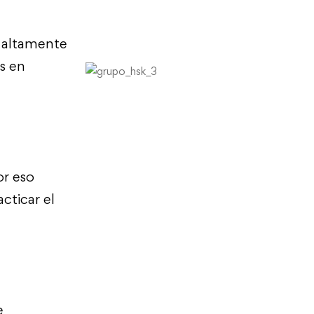
, altamente
s en
or eso
cticar el
e