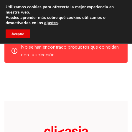
Utilizamos cookies para ofrecerte la mejor experiencia en
Trae a un amigo y llevaos un total de 75€ de descuento.
nuestra web.
Puedes aprender más sobre qué cookies utilizamos o
desactivarlas en los
ajustes
.
Aceptar
No se han encontrado productos que coincidan
con tu selección.