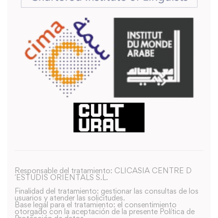
Responsable del tratamiento: CLICASIA CENTRE D
´ESTUDIS ORIENTALS S.L.
Finalidad del tratamiento: gestionar las consultas de los
usuarios y atender las solicitudes.
Base legal para el tratamiento: el consentimiento
otorgado con la aceptación de la presente Política de